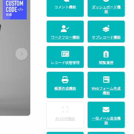
コメント機能
ダッシュボード機
能
ワークフロー機能
サブレコード機能
レコード状態管理
閲覧履歴
帳票作成機能
Webフォーム作成
機能
一括メール送信機
AI-OCR機能
能